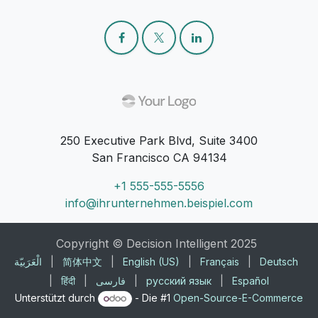
250 Executive Park Blvd, Suite 3400
San Francisco CA 94134
+1 555-555-5556
info@ihrunternehmen.beispiel.com
Copyright © Decision Intelligent 2025
الْعَرَبيّة
|
简体中文
|
English (US)
|
Français
|
Deutsch
|
हिंदी
|
فارسی
|
русский язык
|
Español
Unterstützt durch
- Die #1
Open-Source-E-Commerce