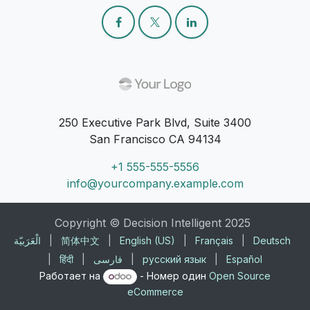
250 Executive Park Blvd, Suite 3400
San Francisco CA 94134
+1 555-555-5556
info@yourcompany.example.com
Copyright © Decision Intelligent 2025
الْعَرَبيّة
|
简体中文
|
English (US)
|
Français
|
Deutsch
|
हिंदी
|
فارسی
|
русский язык
|
Español
Работает на
- Номер один
Open Source
eCommerce