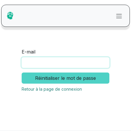
Se rendre au contenu
E-mail
Réinitialiser le mot de passe
Retour à la page de connexion