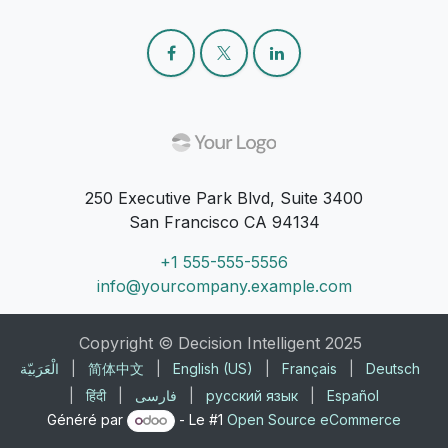
250 Executive Park Blvd, Suite 3400
San Francisco CA 94134
+1 555-555-5556
info@yourcompany.example.com
Copyright © Decision Intelligent 2025
الْعَرَبيّة
|
简体中文
|
English (US)
|
Français
|
Deutsch
|
हिंदी
|
فارسی
|
русский язык
|
Español
Généré par
- Le #1
Open Source eCommerce